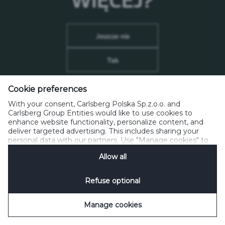
Polityka prywatności
Polityka Cookie
Kontakt
Kodeks Etyki Reklamy
Zarządzaj plikami cookie
Disclosure Policy
Social Media
SpeakUp
Jeszcze nie
Tak
Cookie preferences
Zapamiętaj wprowadzone dane
(nie zaznaczaj na
współdzielonych komputerach)
With your consent, Carlsberg Polska Sp.z.o.o. and
Carlsberg Group Entities would like to use cookies to
enhance website functionality, personalize content, and
deliver targeted advertising. This includes sharing your
personal data with our partners. Use "Manage cookies" to
change your consent preferences anytime. See our
Allow all
Cookie Notification
&
Privacy Notification
for details.
Refuse optional
Manage cookies